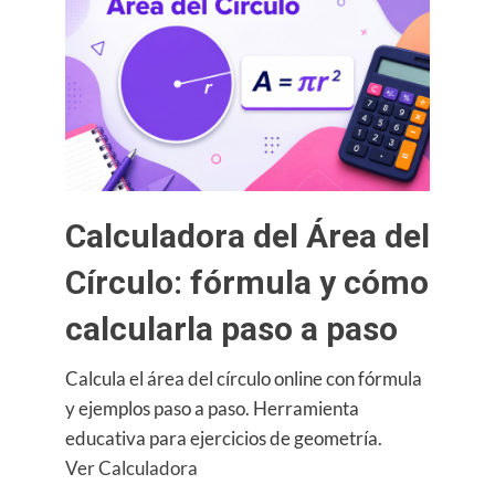
Pentágono
Regular:
fórmula
y
cómo
calcularla
paso
a
Calculadora del Área del
paso
Círculo: fórmula y cómo
calcularla paso a paso
Calcula el área del círculo online con fórmula
y ejemplos paso a paso. Herramienta
educativa para ejercicios de geometría.
:
Ver Calculadora