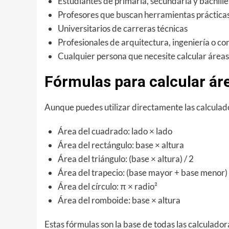
Estudiantes de primaria, secundaria y bachill
Profesores que buscan herramientas práctica
Universitarios de carreras técnicas
Profesionales de arquitectura, ingeniería o co
Cualquier persona que necesite calcular área
Fórmulas para calcular ár
Aunque puedes utilizar directamente las calculad
Área del cuadrado: lado × lado
Área del rectángulo: base × altura
Área del triángulo: (base × altura) / 2
Área del trapecio: (base mayor + base menor) ×
Área del círculo: π × radio²
Área del romboide: base × altura
Estas fórmulas son la base de todas las calculadora