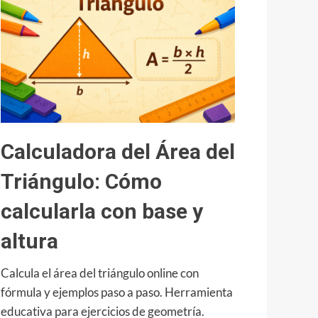
fórmula
y
cómo
calcularla
paso
a
paso
Calculadora del Área del
Triángulo: Cómo
calcularla con base y
altura
Calcula el área del triángulo online con
fórmula y ejemplos paso a paso. Herramienta
educativa para ejercicios de geometría.