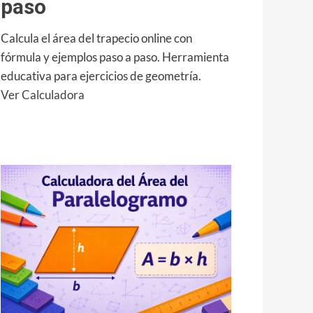
paso
Calcula el área del trapecio online con
fórmula y ejemplos paso a paso. Herramienta
educativa para ejercicios de geometría.
:
Ver Calculadora
Calculadora
del
Área
del
Trapecio:
fórmula
y
cómo
calcularla
paso
a