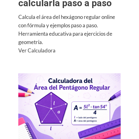
calcularla paso a paso
Calcula el área del hexágono regular online
con fórmula y ejemplos paso a paso.
Herramienta educativa para ejercicios de
geometría.
:
Ver Calculadora
Calculadora
del
Área
del
Hexágono
Regular:
fórmula
y
cómo
calcularla