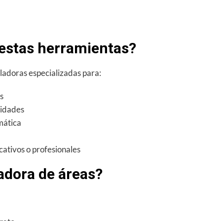
Calculadora
del
Área
del
 estas herramientas?
Círculo:
fórmula
ladoras especializadas para:
y
cómo
s
calcularla
nidades
paso
mática
a
paso
ativos o profesionales
adora de áreas?