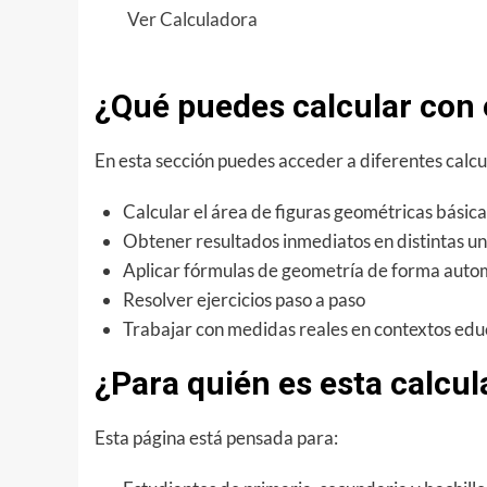
:
Ver Calculadora
Calculadora
del
¿Qué puedes calcular con
Área
del
En esta sección puedes acceder a diferentes calcu
Cuadrado:
fórmula
Calcular el área de figuras geométricas básica
y
Obtener resultados inmediatos en distintas u
cómo
Aplicar fórmulas de geometría de forma auto
calcularla
Resolver ejercicios paso a paso
paso
Trabajar con medidas reales en contextos educ
a
paso
¿Para quién es esta calcul
Esta página está pensada para: