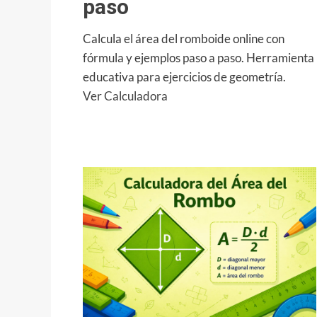
paso
Calcula el área del romboide online con
fórmula y ejemplos paso a paso. Herramienta
educativa para ejercicios de geometría.
:
Ver Calculadora
Calculadora
del
Área
del
Romboide:
fórmula
y
cómo
calcularla
paso
a