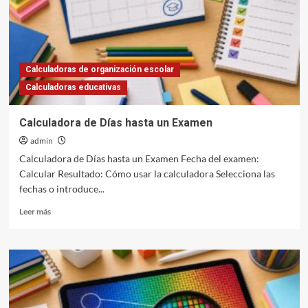
Calculadoras de organización escolar
Calculadoras educativas
Calculadora de Días hasta un Examen
admin
Calculadora de Días hasta un Examen Fecha del examen:
Calcular Resultado: Cómo usar la calculadora Selecciona las
fechas o introduce...
Leer
Leer más
más
sobre
Calculadora
de
Días
hasta
un