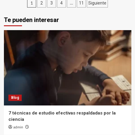
Paginación
1
…
2
3
4
11
Siguiente
Conversión
de
de
Bytes
Te pueden interesar
entradas
Blog
7 técnicas de estudio efectivas respaldadas por la
ciencia
admin