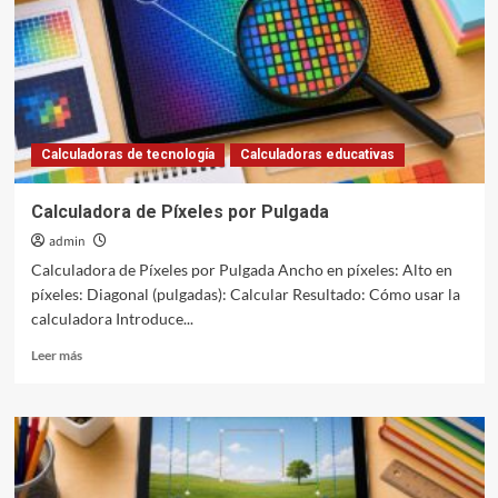
Examen
Calculadoras de tecnología
Calculadoras educativas
Calculadora de Píxeles por Pulgada
admin
Calculadora de Píxeles por Pulgada Ancho en píxeles: Alto en
píxeles: Diagonal (pulgadas): Calcular Resultado: Cómo usar la
calculadora Introduce...
Leer
Leer más
más
sobre
Calculadora
de
Píxeles
por