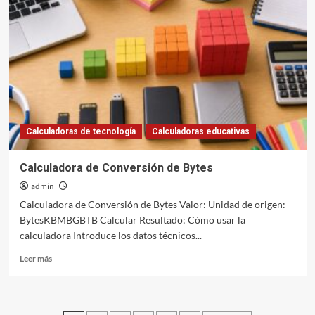
de
Descarga
Calculadoras de tecnología
Calculadoras educativas
Calculadora de Conversión de Bytes
admin
Calculadora de Conversión de Bytes Valor: Unidad de origen:
BytesKBMBGBTB Calcular Resultado: Cómo usar la
calculadora Introduce los datos técnicos...
Leer
Leer más
más
sobre
Calculadora
de