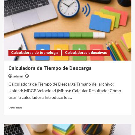
de
Descarga
Calculadoras de tecnología
Calculadoras educativas
Calculadora de Tiempo de Descarga
admin
Calculadora de Tiempo de Descarga Tamaño del archivo:
Unidad: MBGB Velocidad (Mbps): Calcular Resultado: Cómo
usar la calculadora Introduce los...
Leer
Leer más
más
sobre
Calculadora
de
Tiempo