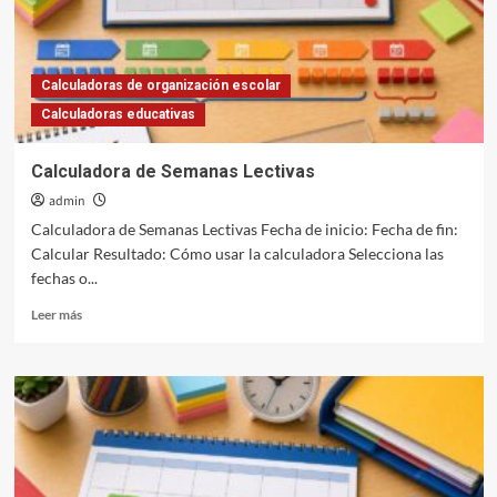
Calculadoras de organización escolar
Calculadoras educativas
Calculadora de Semanas Lectivas
admin
Calculadora de Semanas Lectivas Fecha de inicio: Fecha de fin:
Calcular Resultado: Cómo usar la calculadora Selecciona las
fechas o...
Leer
Leer más
más
sobre
Calculadora
de
Semanas
Lectivas