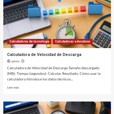
Aspecto
Calculadoras de tecnología
Calculadoras educativas
Calculadora de Velocidad de Descarga
admin
Calculadora de Velocidad de Descarga Tamaño descargado
(MB): Tiempo (segundos): Calcular Resultado: Cómo usar la
calculadora Introduce los datos técnicos...
Leer
Leer más
más
sobre
Calculadora
de
Velocidad