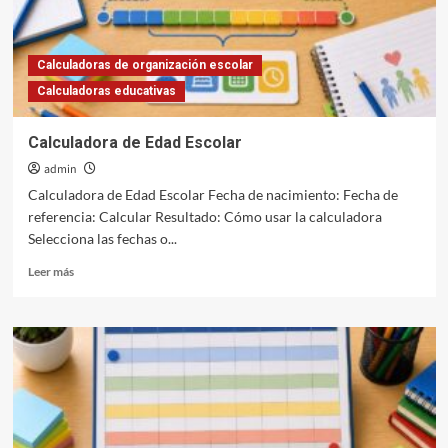
Calculadoras de organización escolar
Calculadoras educativas
Calculadora de Edad Escolar
admin
Calculadora de Edad Escolar Fecha de nacimiento: Fecha de
referencia: Calcular Resultado: Cómo usar la calculadora
Selecciona las fechas o...
Leer
Leer más
más
sobre
Calculadora
de
Edad
Escolar