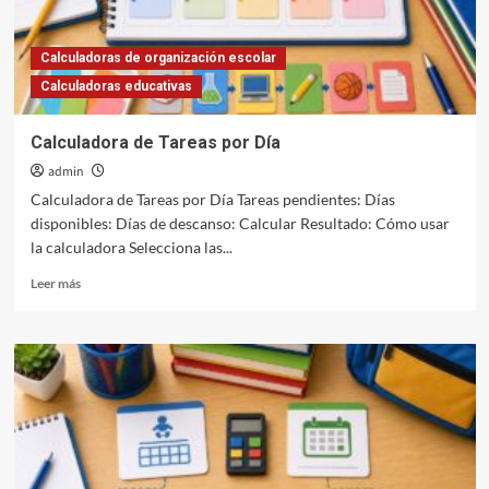
Calculadoras de organización escolar
Calculadoras educativas
Calculadora de Tareas por Día
admin
Calculadora de Tareas por Día Tareas pendientes: Días
disponibles: Días de descanso: Calcular Resultado: Cómo usar
la calculadora Selecciona las...
Leer
Leer más
más
sobre
Calculadora
de
Tareas
por
Día