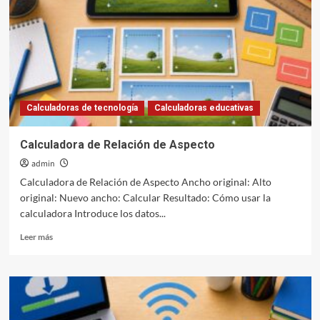
Pulgada
Calculadoras de tecnología
Calculadoras educativas
Calculadora de Relación de Aspecto
admin
Calculadora de Relación de Aspecto Ancho original: Alto
original: Nuevo ancho: Calcular Resultado: Cómo usar la
calculadora Introduce los datos...
Leer
Leer más
más
sobre
Calculadora
de
Relación
de