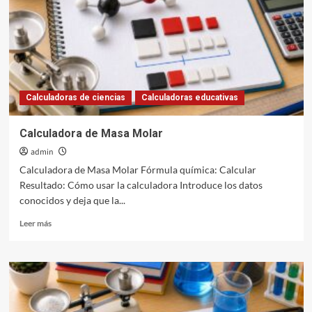
Calculadoras de ciencias
Calculadoras educativas
Calculadora de Masa Molar
admin
Calculadora de Masa Molar Fórmula química: Calcular
Resultado: Cómo usar la calculadora Introduce los datos
conocidos y deja que la...
Leer
Leer más
más
sobre
Calculadora
de
Masa
Molar