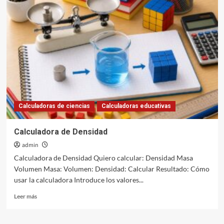
de
Velocidad
Calculadoras de ciencias
Calculadoras educativas
Calculadora de Densidad
admin
Calculadora de Densidad Quiero calcular: Densidad Masa
Volumen Masa: Volumen: Densidad: Calcular Resultado: Cómo
usar la calculadora Introduce los valores...
Leer
Leer más
más
sobre
Calculadora