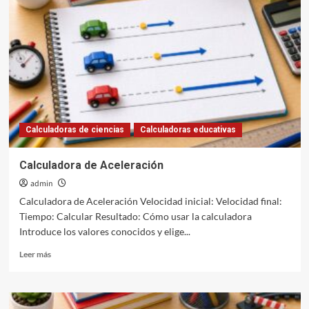
Energía
Cinética
Calculadoras de ciencias
Calculadoras educativas
Calculadora de Aceleración
admin
Calculadora de Aceleración Velocidad inicial: Velocidad final:
Tiempo: Calcular Resultado: Cómo usar la calculadora
Introduce los valores conocidos y elige...
Leer
Leer más
más
sobre
Calculadora
de