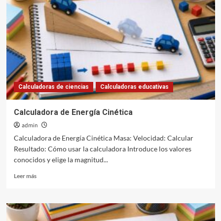
de
Ohm
Calculadoras de ciencias
Calculadoras educativas
Calculadora de Energía Cinética
admin
Calculadora de Energía Cinética Masa: Velocidad: Calcular
Resultado: Cómo usar la calculadora Introduce los valores
conocidos y elige la magnitud...
Leer
Leer más
más
sobre
Calculadora
de