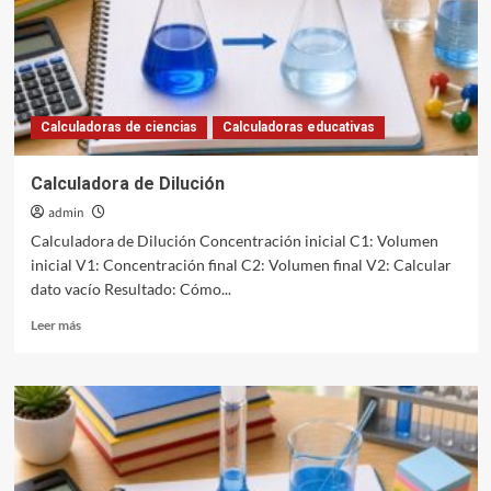
Calculadoras de ciencias
Calculadoras educativas
Calculadora de Dilución
admin
Calculadora de Dilución Concentración inicial C1: Volumen
inicial V1: Concentración final C2: Volumen final V2: Calcular
dato vacío Resultado: Cómo...
Leer
Leer más
más
sobre
Calculadora
de
Dilución