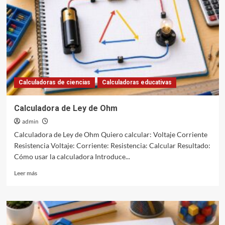
Calculadoras de ciencias
Calculadoras educativas
Calculadora de Ley de Ohm
admin
Calculadora de Ley de Ohm Quiero calcular: Voltaje Corriente
Resistencia Voltaje: Corriente: Resistencia: Calcular Resultado:
Cómo usar la calculadora Introduce...
Leer
Leer más
más
sobre
Calculadora
de
Ley