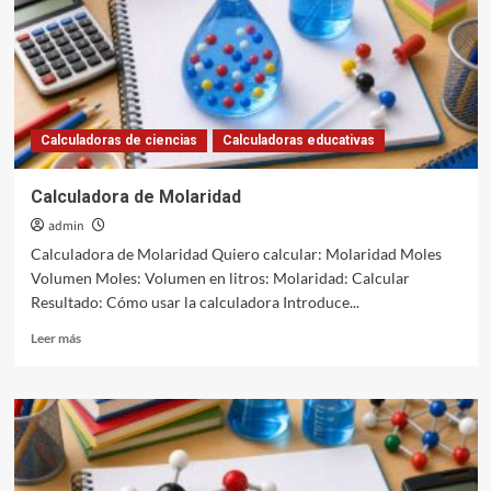
Calculadoras de ciencias
Calculadoras educativas
Calculadora de Molaridad
admin
Calculadora de Molaridad Quiero calcular: Molaridad Moles
Volumen Moles: Volumen en litros: Molaridad: Calcular
Resultado: Cómo usar la calculadora Introduce...
Leer
Leer más
más
sobre
Calculadora
de
Molaridad