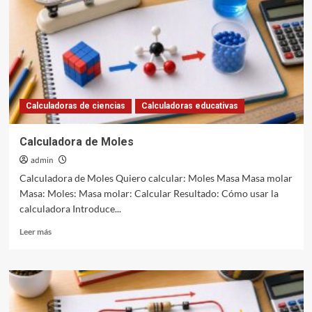
Calculadoras de ciencias
Calculadoras educativas
Calculadora de Moles
admin
Calculadora de Moles Quiero calcular: Moles Masa Masa molar
Masa: Moles: Masa molar: Calcular Resultado: Cómo usar la
calculadora Introduce...
Leer
Leer más
más
sobre
Calculadora
de
Moles