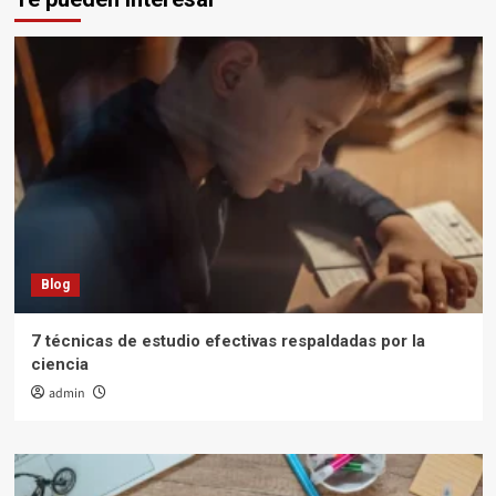
Interés
Simple
Blog
7 técnicas de estudio efectivas respaldadas por la
ciencia
admin