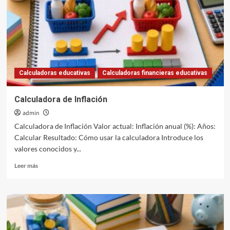
Calculadoras educativas
Calculadoras financieras educativas
Calculadora de Inflación
admin
Calculadora de Inflación Valor actual: Inflación anual (%): Años:
Calcular Resultado: Cómo usar la calculadora Introduce los
valores conocidos y...
Leer
Leer más
más
sobre
Calculadora
de
Inflación