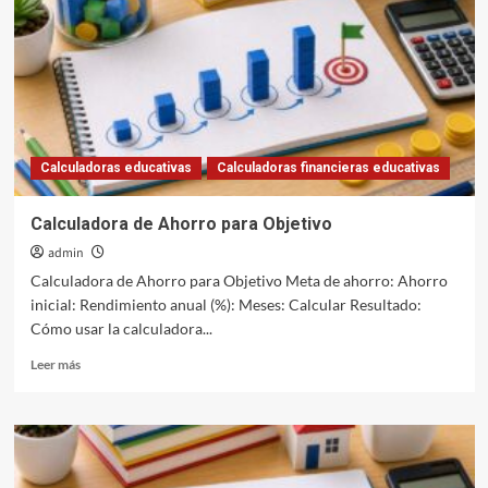
Calculadoras educativas
Calculadoras financieras educativas
Calculadora de Ahorro para Objetivo
admin
Calculadora de Ahorro para Objetivo Meta de ahorro: Ahorro
inicial: Rendimiento anual (%): Meses: Calcular Resultado:
Cómo usar la calculadora...
Leer
Leer más
más
sobre
Calculadora
de
Ahorro
para