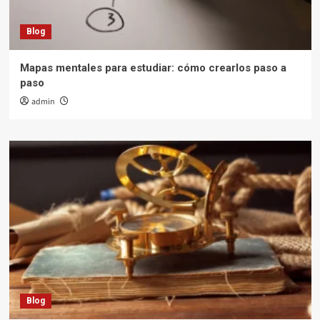
Blog
Mapas mentales para estudiar: cómo crearlos paso a
paso
admin
Blog