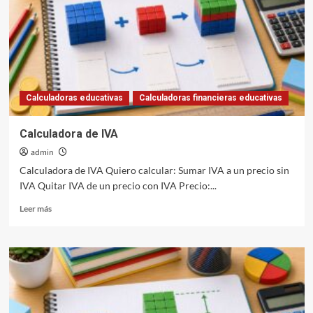
Calculadoras educativas
Calculadoras financieras educativas
Calculadora de IVA
admin
Calculadora de IVA Quiero calcular: Sumar IVA a un precio sin
IVA Quitar IVA de un precio con IVA Precio:...
Leer
Leer más
más
sobre
Calculadora
de
IVA