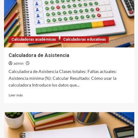
Calculadoras académicas
Calculadoras educativas
Calculadora de Asistencia
admin
Calculadora de Asistencia Clases totales: Faltas actuales:
Asistencia mínima (%): Calcular Resultado: Cómo usar la
calculadora Introduce los datos que...
Leer
Leer más
más
sobre
Calculadora
de
Asistencia