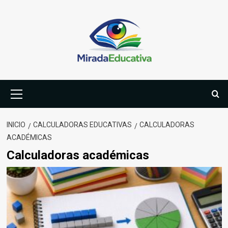
Saltar
al
contenido
Menú
primario
INICIO
CALCULADORAS EDUCATIVAS
CALCULADORAS
ACADÉMICAS
Calculadoras académicas