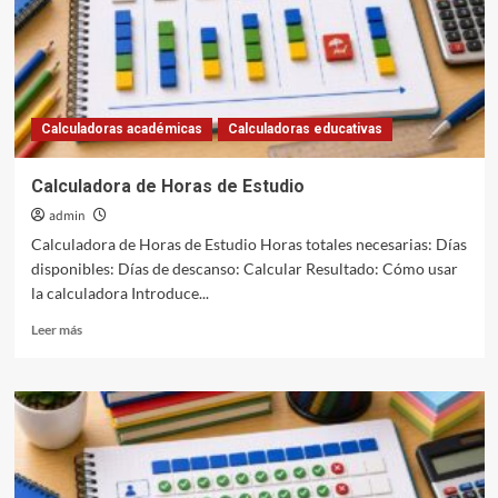
Calculadoras académicas
Calculadoras educativas
Calculadora de Horas de Estudio
admin
Calculadora de Horas de Estudio Horas totales necesarias: Días
disponibles: Días de descanso: Calcular Resultado: Cómo usar
la calculadora Introduce...
Leer
Leer más
más
sobre
Calculadora
de
Horas
de
Estudio