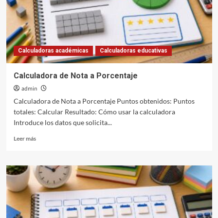
Calculadoras académicas
Calculadoras educativas
Calculadora de Nota a Porcentaje
admin
Calculadora de Nota a Porcentaje Puntos obtenidos: Puntos
totales: Calcular Resultado: Cómo usar la calculadora
Introduce los datos que solicita...
Leer
Leer más
más
sobre
Calculadora
de
Nota
a
Porcentaje