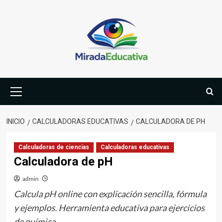
Saltar
al
contenido
Menú
primario
INICIO
CALCULADORAS EDUCATIVAS
CALCULADORA DE PH
Calculadoras de ciencias
Calculadoras educativas
Calculadora de pH
admin
Calcula pH online con explicación sencilla, fórmula
y ejemplos. Herramienta educativa para ejercicios
de química.