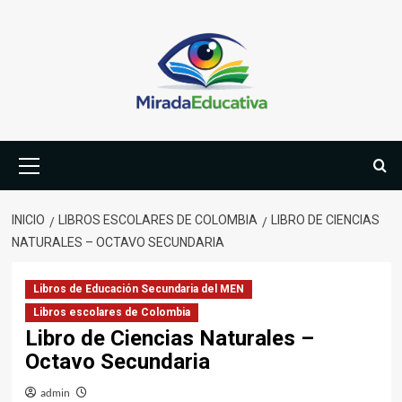
Saltar
al
contenido
Menú
primario
INICIO
LIBROS ESCOLARES DE COLOMBIA
LIBRO DE CIENCIAS
NATURALES – OCTAVO SECUNDARIA
Libros de Educación Secundaria del MEN
Libros escolares de Colombia
Libro de Ciencias Naturales –
Octavo Secundaria
admin