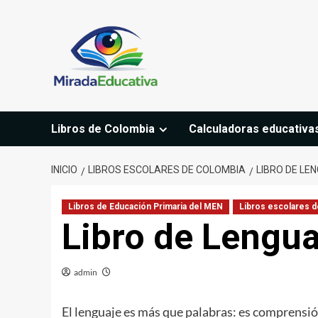
Saltar
al
contenido
Libros de Colombia
Calculadoras educativa
INICIO
LIBROS ESCOLARES DE COLOMBIA
LIBRO DE LE
Libros de Educación Primaria del MEN
Libros escolares 
Libro de Lengua
admin
El lenguaje es más que palabras: es comprensió