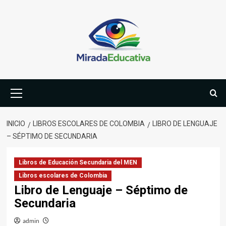
Saltar
al
contenido
Menú
primario
INICIO
LIBROS ESCOLARES DE COLOMBIA
LIBRO DE LENGUAJE
– SÉPTIMO DE SECUNDARIA
Libros de Educación Secundaria del MEN
Libros escolares de Colombia
Libro de Lenguaje – Séptimo de
Secundaria
admin