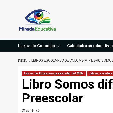
Saltar
al
contenido
Libros de Colombia
Calculadoras educativa
INICIO
LIBROS ESCOLARES DE COLOMBIA
LIBRO SOMOS
Libros de Educación preescolar del MEN
Libros escolare
Libro Somos dif
Preescolar
admin