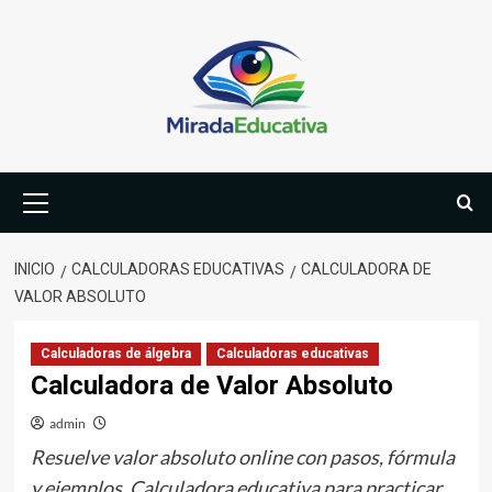
Saltar
al
contenido
Menú
primario
INICIO
CALCULADORAS EDUCATIVAS
CALCULADORA DE
VALOR ABSOLUTO
Calculadoras de álgebra
Calculadoras educativas
Calculadora de Valor Absoluto
admin
Resuelve valor absoluto online con pasos, fórmula
y ejemplos. Calculadora educativa para practicar