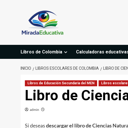
Saltar
al
contenido
Libros de Colombia
Calculadoras educativa
INICIO
LIBROS ESCOLARES DE COLOMBIA
LIBRO DE CI
Libros de Educación Secundaria del MEN
Libros escolare
Libro de Cienci
admin
Si deseas
descargar el libro de Ciencias Natur