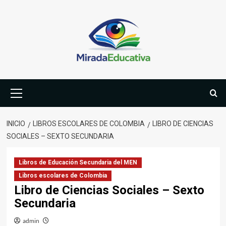
Saltar
al
contenido
Menú
primario
INICIO
LIBROS ESCOLARES DE COLOMBIA
LIBRO DE CIENCIAS
SOCIALES – SEXTO SECUNDARIA
Libros de Educación Secundaria del MEN
Libros escolares de Colombia
Libro de Ciencias Sociales – Sexto
Secundaria
admin