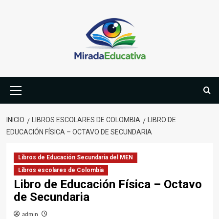
Saltar
al
contenido
Menú
primario
INICIO
LIBROS ESCOLARES DE COLOMBIA
LIBRO DE
EDUCACIÓN FÍSICA – OCTAVO DE SECUNDARIA
Libros de Educación Secundaria del MEN
Libros escolares de Colombia
Libro de Educación Física – Octavo
de Secundaria
admin