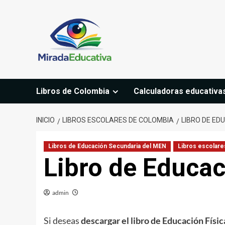
Saltar
al
contenido
Libros de Colombia
Calculadoras educativa
INICIO
LIBROS ESCOLARES DE COLOMBIA
LIBRO DE ED
Libros de Educación Secundaria del MEN
Libros escolare
Libro de Educac
admin
Si deseas
descargar el libro de Educación Físi