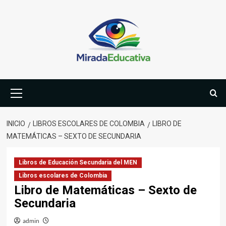
Saltar
al
contenido
Menú
primario
INICIO
LIBROS ESCOLARES DE COLOMBIA
LIBRO DE
MATEMÁTICAS – SEXTO DE SECUNDARIA
Libros de Educación Secundaria del MEN
Libros escolares de Colombia
Libro de Matemáticas – Sexto de
Secundaria
admin