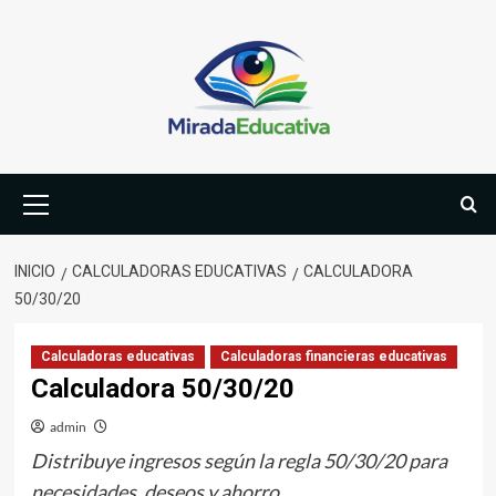
Saltar
al
contenido
Menú
primario
INICIO
CALCULADORAS EDUCATIVAS
CALCULADORA
50/30/20
Calculadoras educativas
Calculadoras financieras educativas
Calculadora 50/30/20
admin
Distribuye ingresos según la regla 50/30/20 para
necesidades, deseos y ahorro.