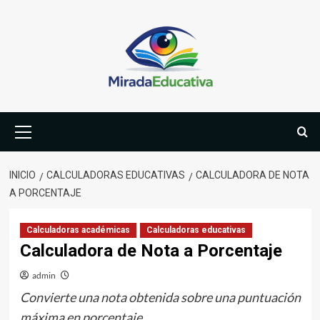
Saltar
al
contenido
Menú
primario
INICIO
CALCULADORAS EDUCATIVAS
CALCULADORA DE NOTA
A PORCENTAJE
Calculadoras académicas
Calculadoras educativas
Calculadora de Nota a Porcentaje
admin
Convierte una nota obtenida sobre una puntuación
máxima en porcentaje.