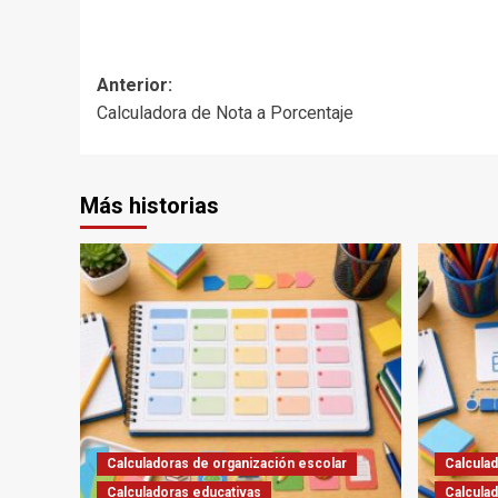
Navegación
Anterior:
Calculadora de Nota a Porcentaje
de
entradas
Más historias
Calculadoras de organización escolar
Calculad
Calculadoras educativas
Calcula